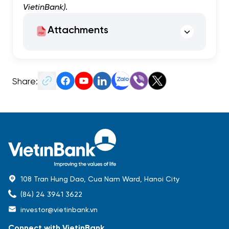
VietinBank)
.
Attachments
Share:
108 Tran Hung Dao, Cua Nam Ward, Hanoi City
(84) 24 3941 3622
investor@vietinbank.vn
Connect with VietinBank