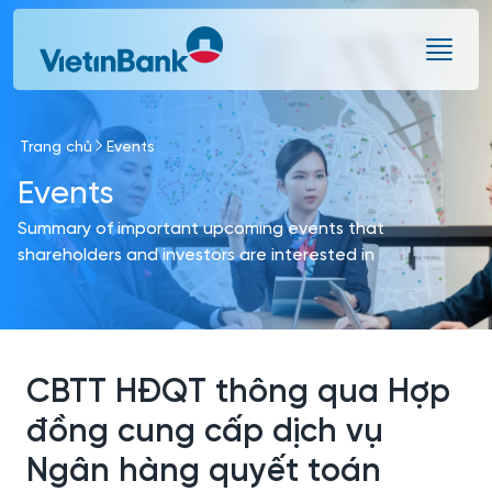
Skip to Main Content
Trang chủ
Events
Events
Summary of important upcoming events that
shareholders and investors are interested in
CBTT HĐQT thông qua Hợp
đồng cung cấp dịch vụ
Ngân hàng quyết toán