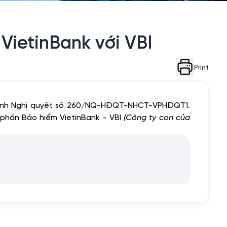
ietinBank với VBI
Print
 hành Nghị quyết số 260/NQ-HĐQT-NHCT-VPHĐQT1.
phần Bảo hiểm VietinBank - VBI
(Công ty con của