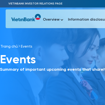
Skip to Main Content
VIETINBANK INVESTOR RELATIONS PAGE
Overview
Information disclosu
Trang chủ
Events
Most Popu
Events
Most Popu
Báo c
Báo cáo 
Summary of important upcoming events that shareho