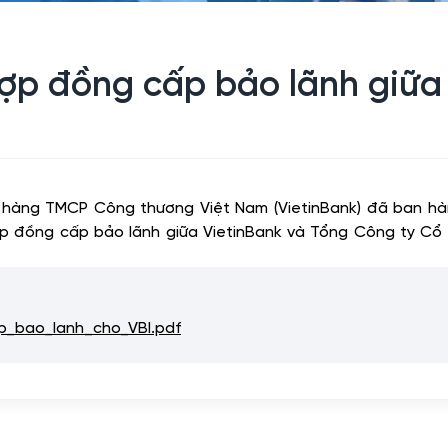
 đồng cấp bảo lãnh giữa V
n hàng TMCP Công thương Việt Nam (VietinBank) đã ban
p đồng cấp bảo lãnh giữa VietinBank và Tổng Công ty Cổ 
_bao_lanh_cho_VBI.pdf