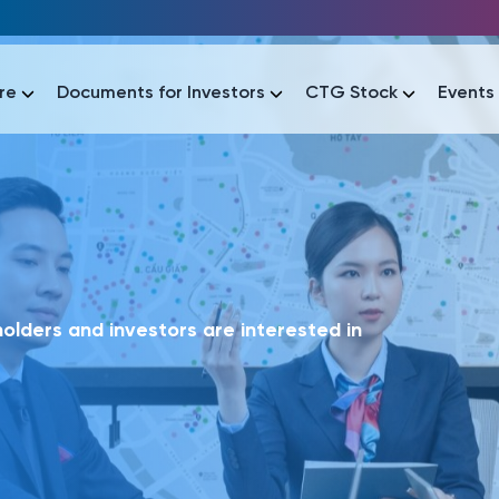
re
Documents for Investors
CTG Stock
Events
lar
lar
áo tài chính
Thông tin giao dịch
Công bố thông tin
Sự kiện
tài chính
Thông tin giao dịch
Công bố thông tin
Sự kiện
lders and investors are interested in