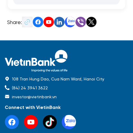
Share:
108 Tran Hung Dao, Cua Nam Ward, Hanoi City
(84) 24 3941 3622
investor@vietinbank.vn
Connect with VietinBank