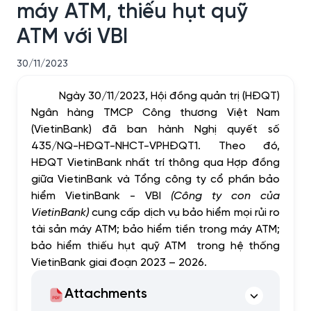
máy ATM, thiếu hụt quỹ
ATM với VBI
30/11/2023
Ngày 30/11/2023, Hội đồng quản trị (HĐQT)
Ngân hàng TMCP Công thương Việt Nam
(VietinBank) đã ban hành Nghị quyết số
435/NQ-HĐQT-NHCT-VPHĐQT1. Theo đó,
HĐQT VietinBank nhất trí thông qua Hợp đồng
giữa VietinBank và Tổng công ty cổ phần bảo
hiểm VietinBank - VBI
(Công ty con của
VietinBank)
cung cấp dịch vụ bảo hiểm mọi rủi ro
tài sản máy ATM; bảo hiểm tiền trong máy ATM;
bảo hiểm thiếu hụt quỹ ATM trong hệ thống
VietinBank giai đoạn 2023 – 2026.
Attachments