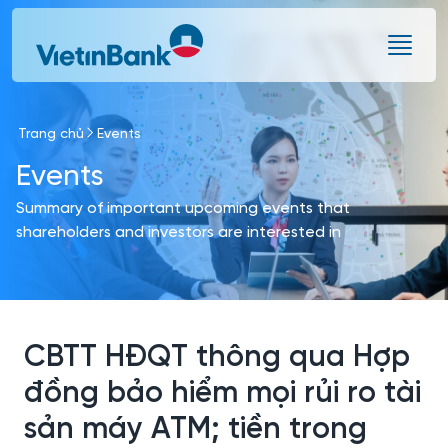
Skip to Main Content
Trang chủ
Events
Events
Summary of important upcoming events that
shareholders and investors are interested in
CBTT HĐQT thông qua Hợp
đồng bảo hiểm mọi rủi ro tài
sản máy ATM; tiền trong