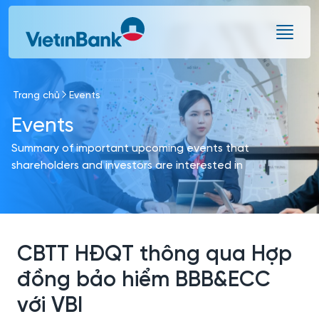
Skip to Main Content
Trang chủ
Events
Events
Summary of important upcoming events that
shareholders and investors are interested in
CBTT HĐQT thông qua Hợp
đồng bảo hiểm BBB&ECC
với VBI