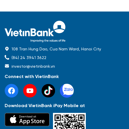
108 Tran Hung Dao, Cua Nam Ward, Hanoi City
(84) 24 3941 3622
investor@vietinbank.vn
Connect with VietinBank
Download VietinBank iPay Mobile at
Most Popular
Download at
Báo cáo tài chính
Thông tin giao dịch