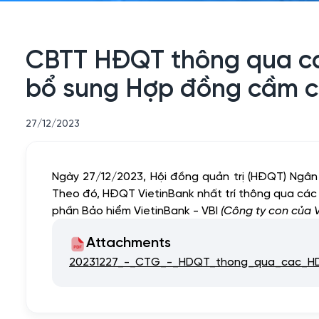
CBTT HĐQT thông qua các
bổ sung Hợp đồng cầm cố
27/12/2023
Ngày 27/12/2023, Hội đồng quản trị (HĐQT) Ng
Theo đó, HĐQT VietinBank nhất trí thông qua các
phần Bảo hiểm VietinBank - VBI
(Công ty con của V
Attachments
20231227_-_CTG_-_HDQT_thong_qua_cac_HDT