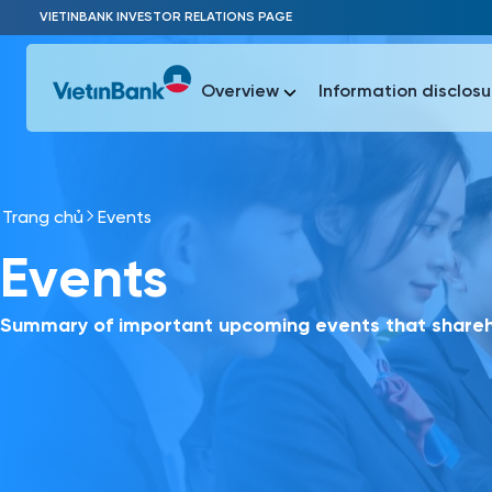
Skip to Main Content
VIETINBANK INVESTOR RELATIONS PAGE
Overview
Information disclosu
Trang chủ
Events
Most Popu
Events
Most Popu
Báo c
Báo cáo 
Summary of important upcoming events that shareho