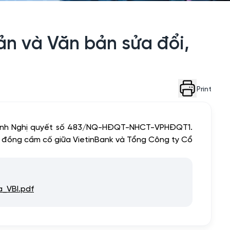
n và Văn bản sửa đổi,
Print
 hành Nghị quyết số 483/NQ-HĐQT-NHCT-VPHĐQT1.
p đồng cầm cố giữa VietinBank và Tổng Công ty Cổ
_VBI.pdf