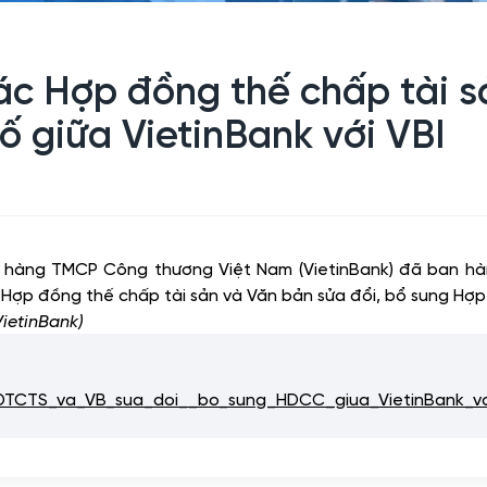
 Hợp đồng thế chấp tài sả
 giữa VietinBank với VBI
ân hàng TMCP Công thương Việt Nam (VietinBank) đã ban
 Hợp đồng thế chấp tài sản và Văn bản sửa đổi, bổ sung Hợ
ietinBank)
CTS_va_VB_sua_doi__bo_sung_HDCC_giua_VietinBank_va