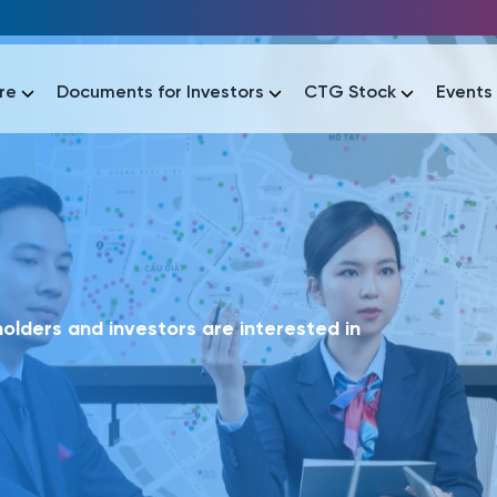
re
Documents for Investors
CTG Stock
Events
lar
lar
áo tài chính
Thông tin giao dịch
Công bố thông tin
Sự kiện
tài chính
Thông tin giao dịch
Công bố thông tin
Sự kiện
lders and investors are interested in