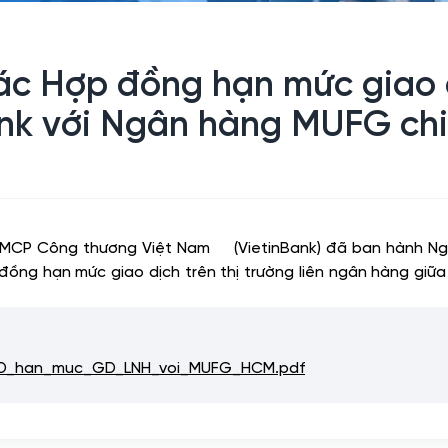
 Hợp đồng hạn mức giao dịc
ank với Ngân hàng MUFG ch
 TMCP Công thương Việt Nam
(VietinBank) đã ban hành 
đồng hạn mức giao dịch trên thị trường liên ngân hàng gi
D_han_muc_GD_LNH_voi_MUFG_HCM.pdf