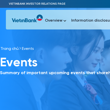
Skip to Main Content
VIETINBANK INVESTOR RELATIONS PAGE
Overview
Information disclosu
Trang chủ
Events
Most Popu
Events
Most Popu
Báo c
Báo cáo 
Summary of important upcoming events that shareho