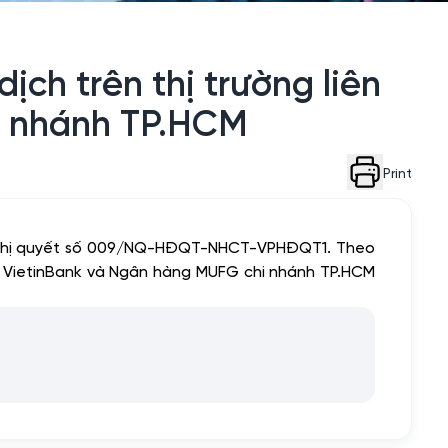
h trên thị trường liên
i nhánh TP.HCM
Print
Nghị quyết số 009/NQ-HĐQT-NHCT-VPHĐQT1. Theo
ữa VietinBank và Ngân hàng MUFG chi nhánh TP.HCM