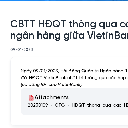
CBTT HĐQT thông qua các
ngân hàng giữa VietinB
09/01/2023
Ngày 09/01/2023, Hội đồng Quản trị Ngân hàng
đó, HĐQT VietinBank nhất trí thông qua các hợp 
(cổ đông lớn của VietinBank).
Attachments
20230109_-_CTG_-_HDQT_thong_qua_cac_H