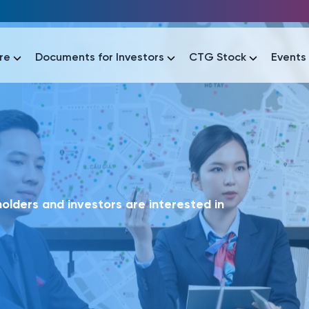
re
Documents for Investors
CTG Stock
Events
lar
lar
áo tài chính
Thông tin giao dịch
Công bố thông tin
Sự kiện
tài chính
Thông tin giao dịch
Công bố thông tin
Sự kiện
lders and investors are interested in