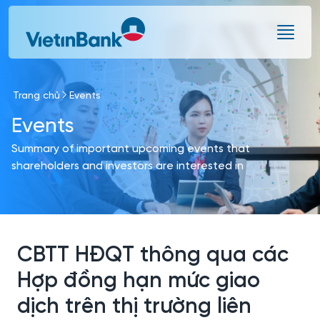
Skip to Main Content
Trang chủ
Events
Events
Summary of important upcoming events that
shareholders and investors are interested in
CBTT HĐQT thông qua các
Hợp đồng hạn mức giao
dịch trên thị trường liên