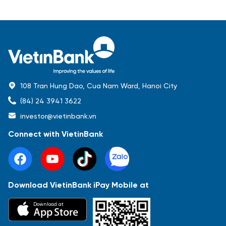
108 Tran Hung Dao, Cua Nam Ward, Hanoi City
(84) 24 3941 3622
investor@vietinbank.vn
Connect with VietinBank
Download VietinBank iPay Mobile at
Most Popular
Download at
Báo cáo tài chính
Thông tin giao dịch