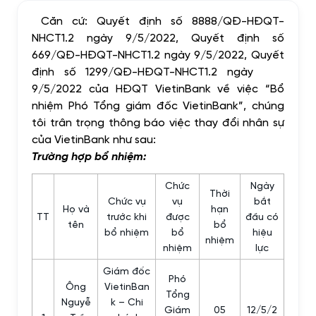
Căn cứ: Quyết định số 8888/QĐ-HĐQT-
NHCT1.2 ngày 9/5/2022, Quyết định số
669/QĐ-HĐQT-NHCT1.2 ngày 9/5/2022, Quyết
định số 1299/QĐ-HĐQT-NHCT1.2 ngày
9/5/2022 của HĐQT VietinBank về việc “Bổ
nhiệm Phó Tổng giám đốc VietinBank”, chúng
tôi trân trọng thông báo việc thay đổi nhân sự
của VietinBank như sau:
Trường hợp bổ nhiệm:
Chức
Ngày
Thời
Chức vụ
vụ
bắt
Họ và
hạn
TT
trước khi
được
đầu có
tên
bổ
bổ nhiệm
bổ
hiệu
nhiệm
nhiệm
lực
Giám đốc
Phó
Ông
VietinBan
Tổng
Nguyễ
k – Chi
Giám
05
12/5/2