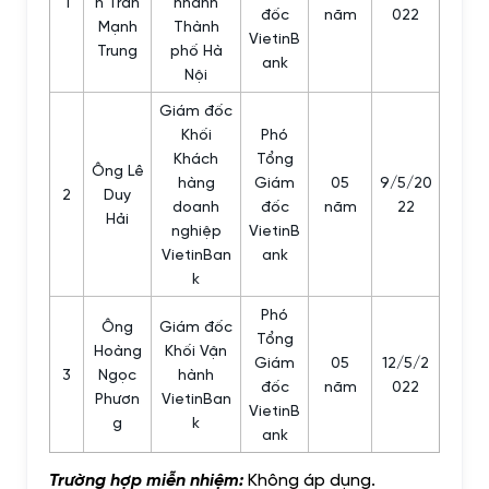
1
n Trần
nhánh
đốc
năm
022
Mạnh
Thành
VietinB
Trung
phố Hà
ank
Nội
Giám đốc
Khối
Phó
Khách
Tổng
Ông Lê
hàng
Giám
05
9/5/20
2
Duy
doanh
đốc
năm
22
Hải
nghiệp
VietinB
VietinBan
ank
k
Phó
Ông
Giám đốc
Tổng
Hoàng
Khối Vận
Giám
05
12/5/2
3
Ngọc
hành
đốc
năm
022
Phươn
VietinBan
VietinB
g
k
ank
Trường hợp miễn nhiệm:
Không áp dụng.