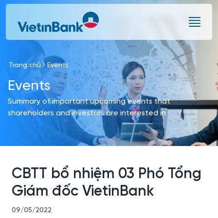
Skip to Main Content
Trang chủ
Events
Events
Summary of important upcoming events that
shareholders and investors are interested in
CBTT bổ nhiệm 03 Phó Tổng
Giám đốc VietinBank
09/05/2022