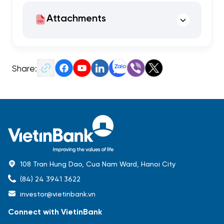
Attachments
Share:
108 Tran Hung Dao, Cua Nam Ward, Hanoi City
(84) 24 3941 3622
investor@vietinbank.vn
Connect with VietinBank