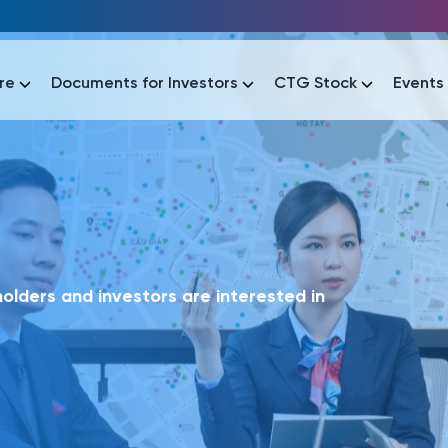
re
Documents for Investors
CTG Stock
Events
lar
lar
áo tài chính
Thông tin giao dịch
Công bố thông tin
Sự kiện
tài chính
Thông tin giao dịch
Công bố thông tin
Sự kiện
lders and investors are interested in