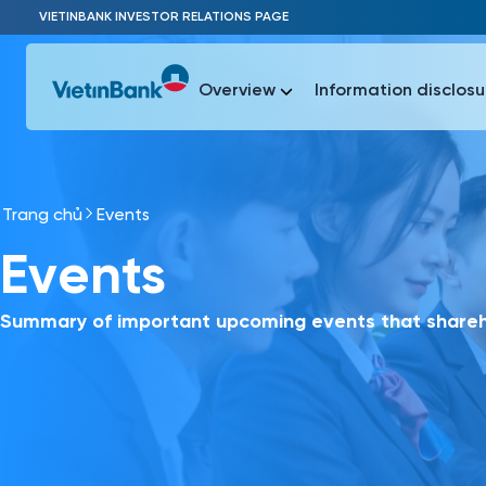
Skip to Main Content
VIETINBANK INVESTOR RELATIONS PAGE
Overview
Information disclosu
Trang chủ
Events
Most Popu
Events
Most Popu
Báo c
Báo cáo 
Summary of important upcoming events that shareho