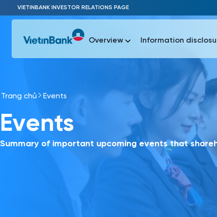
Skip to Main Content
VIETINBANK INVESTOR RELATIONS PAGE
Overview
Information disclosu
Trang chủ
Events
Most Popu
Events
Most Popu
Báo c
Báo cáo 
Summary of important upcoming events that shareho