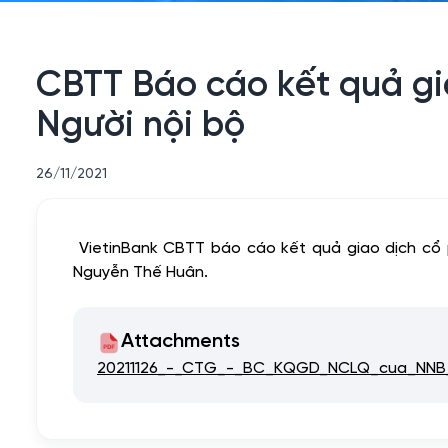
CBTT Báo cáo kết quả gi
Người nội bộ
26/11/2021
VietinBank CBTT báo cáo kết quả giao dịch cổ 
Nguyễn Thế Huân.
Attachments
20211126_-_CTG_-_BC_KQGD_NCLQ_cua_NNB_