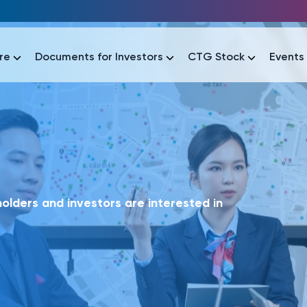
re
Documents for Investors
CTG Stock
Events
lar
lar
áo tài chính
Thông tin giao dịch
Công bố thông tin
Sự kiện
tài chính
Thông tin giao dịch
Công bố thông tin
Sự kiện
lders and investors are interested in