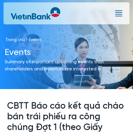
Skip to Main Content
Trang chủ
Events
Events
Summary of important upcoming events that
shareholders and investors are interested in
CBTT Báo cáo kết quả chào
bán trái phiếu ra công
chúng Đợt 1 (theo Giấy