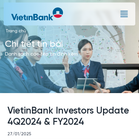
Skip to Main Content
Trang chủ
Chi tiết tin bài
Danh sách các tệp tin đính kèm
VietinBank Investors Update
4Q2024 & FY2024
27/01/2025