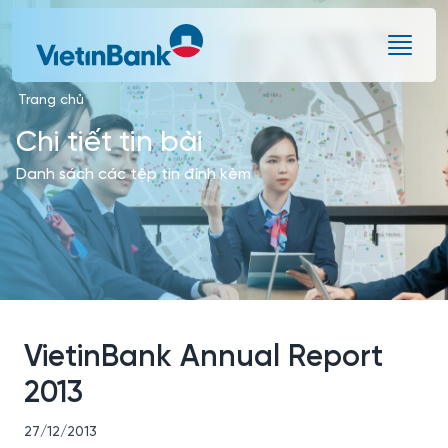
Skip to Main Content
Trang chủ
Chi tiết tin bài
Danh sách các tệp tin đính kèm
VietinBank Annual Report
2013
27/12/2013