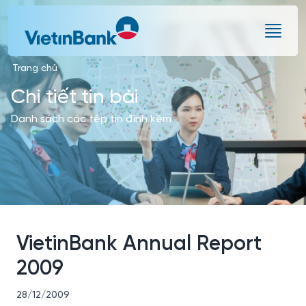
Skip to Main Content
Trang chủ
Chi tiết tin bài
Danh sách các tệp tin đính kèm
VietinBank Annual Report
2009
28/12/2009