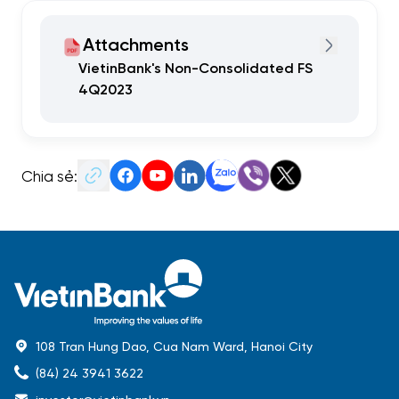
Attachments
VietinBank's Non-Consolidated FS
4Q2023
Chia sẻ:
108 Tran Hung Dao, Cua Nam Ward, Hanoi City
(84) 24 3941 3622