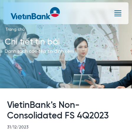
Skip to Main Content
Trang chủ
Chi tiết tin bài
Danh sách các tệp tin đính kèm
VietinBank's Non-
Consolidated FS 4Q2023
31/12/2023