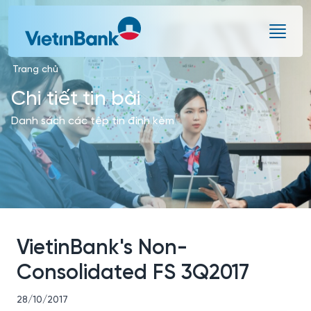
Skip to Main Content
Trang chủ
Chi tiết tin bài
Danh sách các tệp tin đính kèm
VietinBank's Non-
Consolidated FS 3Q2017
28/10/2017