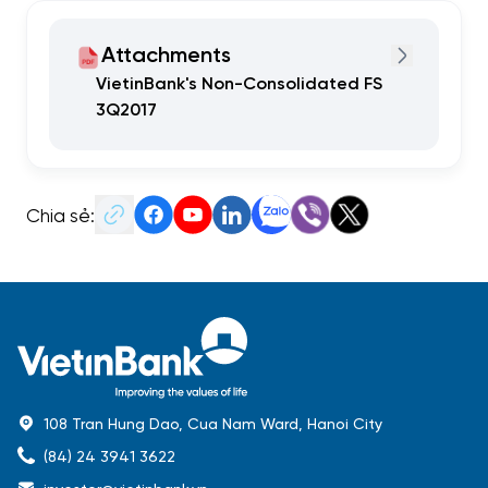
Attachments
VietinBank's Non-Consolidated FS
3Q2017
Chia sẻ:
108 Tran Hung Dao, Cua Nam Ward, Hanoi City
(84) 24 3941 3622