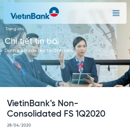
Skip to Main Content
Trang chủ
Chi tiết tin bài
Danh sách các tệp tin đính kèm
VietinBank's Non-
Consolidated FS 1Q2020
28/04/2020