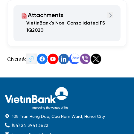
Attachments
VietinBank's Non-Consolidated FS
1Q2020
Chia sẻ:
108 Tran Hung Dao, Cua Nam Ward, Hanoi City
(84) 24 3941 3622