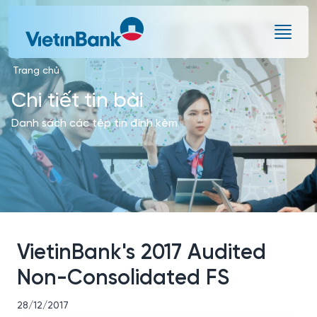
Skip to Main Content
Trang chủ
Chi tiết tin bài
Danh sách các tệp tin đính kèm
VietinBank's 2017 Audited
Non-Consolidated FS
28/12/2017