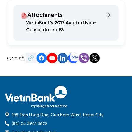
Attachments
VietinBank's 2017 Audited Non-
Consolidated FS
Chia sẻ:
108 Tran Hung Dao, Cua Nam Ward, Hanoi City
(84) 24 3941 3622