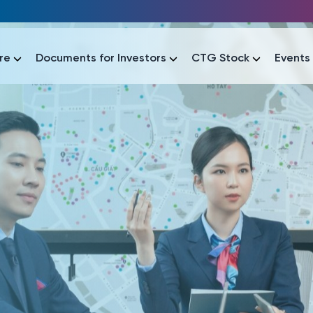
re
Documents for Investors
CTG Stock
Events
lar
lar
áo tài chính
Thông tin giao dịch
Công bố thông tin
Sự kiện
tài chính
Thông tin giao dịch
Công bố thông tin
Sự kiện