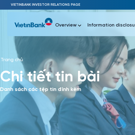
Skip to Main Content
VIETINBANK INVESTOR RELATIONS PAGE
Overview
Information disclosu
Trang chủ
Most Popu
Chi tiết tin bài
Most Popu
Báo c
Báo cáo 
Danh sách các tệp tin đính kèm