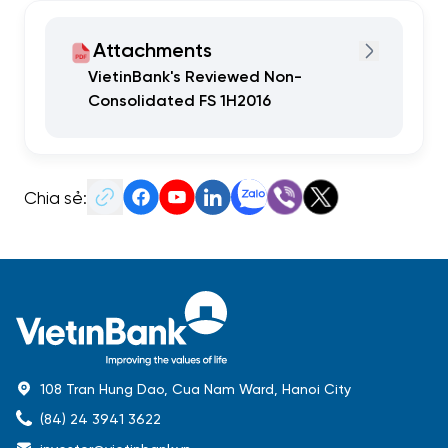
Attachments
VietinBank's Reviewed Non-
Consolidated FS 1H2016
Chia sẻ:
108 Tran Hung Dao, Cua Nam Ward, Hanoi City
(84) 24 3941 3622