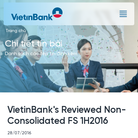
Skip to Main Content
Trang chủ
Chi tiết tin bài
Danh sách các tệp tin đính kèm
VietinBank's Reviewed Non-
Consolidated FS 1H2016
28/07/2016