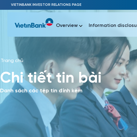
Skip to Main Content
VIETINBANK INVESTOR RELATIONS PAGE
Overview
Information disclosu
Trang chủ
Most Popu
Chi tiết tin bài
Most Popu
Báo c
Báo cáo 
Danh sách các tệp tin đính kèm