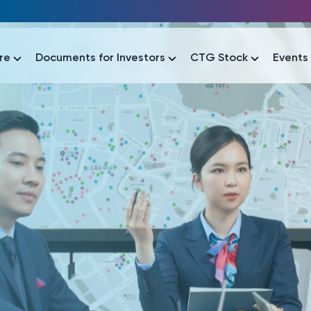
re
Documents for Investors
CTG Stock
Events
lar
lar
áo tài chính
Thông tin giao dịch
Công bố thông tin
Sự kiện
tài chính
Thông tin giao dịch
Công bố thông tin
Sự kiện