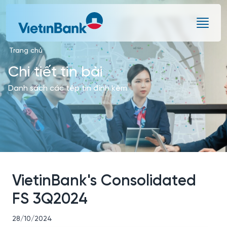
Skip to Main Content
Trang chủ
Chi tiết tin bài
Danh sách các tệp tin đính kèm
VietinBank's Consolidated
FS 3Q2024
28/10/2024