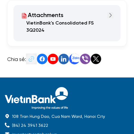
Attachments
VietinBank's Consolidated FS
3Q2024
Chia sẻ:
108 Tran Hung Dao, Cua Nam Ward, Hanoi City
(84) 24 3941 3622