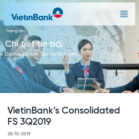
Skip to Main Content
Trang chủ
Chi tiết tin bài
Danh sách các tệp tin đính kèm
VietinBank's Consolidated
FS 3Q2019
28/10/2019