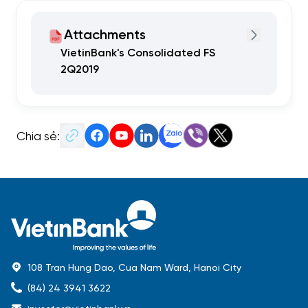
Attachments
VietinBank's Consolidated FS
2Q2019
Chia sẻ:
108 Tran Hung Dao, Cua Nam Ward, Hanoi City
(84) 24 3941 3622