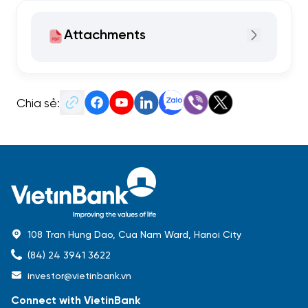
Attachments
Chia sẻ:
108 Tran Hung Dao, Cua Nam Ward, Hanoi City
(84) 24 3941 3622
investor@vietinbank.vn
Connect with VietinBank