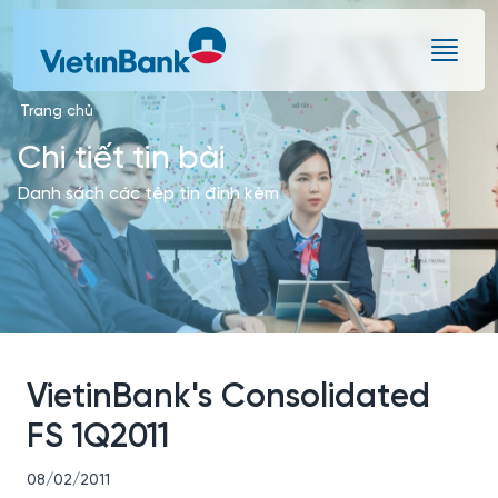
Skip to Main Content
Trang chủ
Chi tiết tin bài
Danh sách các tệp tin đính kèm
VietinBank's Consolidated
FS 1Q2011
08/02/2011