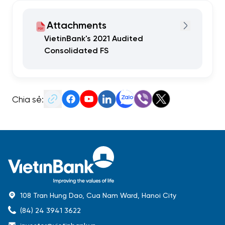
Attachments
VietinBank's 2021 Audited
Consolidated FS
Chia sẻ:
108 Tran Hung Dao, Cua Nam Ward, Hanoi City
(84) 24 3941 3622