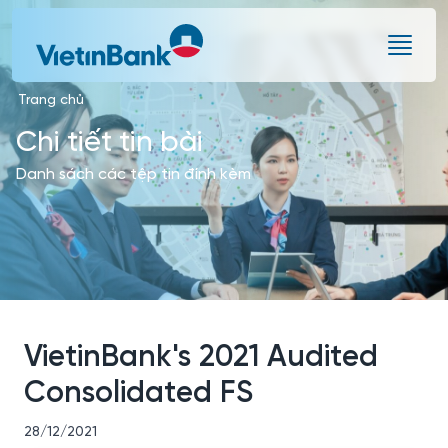
Skip to Main Content
Trang chủ
Chi tiết tin bài
Danh sách các tệp tin đính kèm
VietinBank's 2021 Audited
Consolidated FS
28/12/2021