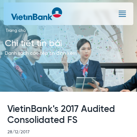
Skip to Main Content
Trang chủ
Chi tiết tin bài
Danh sách các tệp tin đính kèm
VietinBank's 2017 Audited
Consolidated FS
28/12/2017