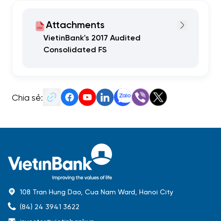
Attachments
VietinBank's 2017 Audited
Consolidated FS
Chia sẻ:
108 Tran Hung Dao, Cua Nam Ward, Hanoi City
(84) 24 3941 3622