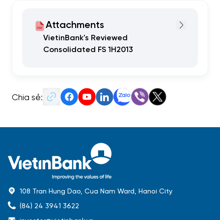
Attachments
VietinBank's Reviewed
Consolidated FS 1H2013
Chia sẻ:
108 Tran Hung Dao, Cua Nam Ward, Hanoi City
(84) 24 3941 3622