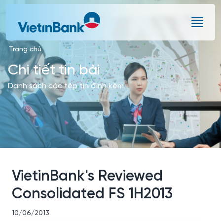
Skip to Main Content
Trang chủ
Chi tiết tin bài
Danh sách các tệp tin đính kèm
VietinBank's Reviewed
Consolidated FS 1H2013
10/06/2013