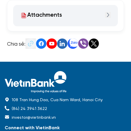
Attachments
Chia sẻ:
108 Tran Hung Dao, Cua Nam Ward, Hanoi City
(84) 24 3941 3622
investor@vietinbank.vn
Connect with VietinBank