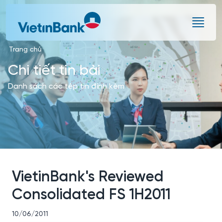
Skip to Main Content
Trang chủ
Chi tiết tin bài
Danh sách các tệp tin đính kèm
VietinBank's Reviewed
Consolidated FS 1H2011
10/06/2011