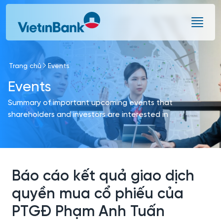
Skip to Main Content
Trang chủ
Events
Events
Summary of important upcoming events that
shareholders and investors are interested in
Báo cáo kết quả giao dịch
quyền mua cổ phiếu của
PTGĐ Phạm Anh Tuấn