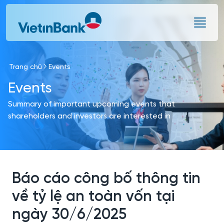
Skip to Main Content
Trang chủ
Events
Events
Summary of important upcoming events that
shareholders and investors are interested in
Báo cáo công bố thông tin
về tỷ lệ an toàn vốn tại
ngày 30/6/2025