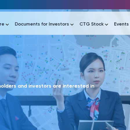
re
Documents for Investors
CTG Stock
Events
lar
lar
áo tài chính
Thông tin giao dịch
Công bố thông tin
Sự kiện
tài chính
Thông tin giao dịch
Công bố thông tin
Sự kiện
lders and investors are interested in