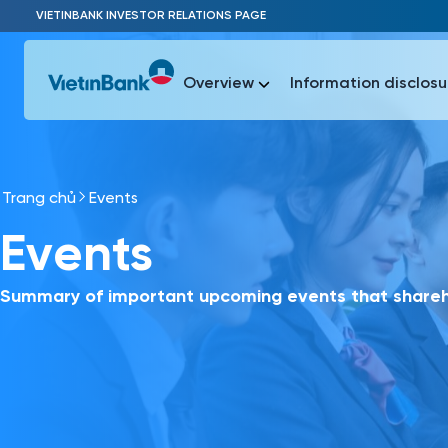
Skip to Main Content
VIETINBANK INVESTOR RELATIONS PAGE
Overview
Information disclosu
Trang chủ
Events
Most Popu
Events
Most Popu
Báo c
Báo cáo 
Summary of important upcoming events that shareho