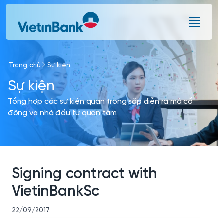
Skip to Main Content
Trang chủ
Sự kiện
Sự kiện
Tổng hợp các sự kiện quan trọng sắp diễn ra mà cổ
đông và nhà đầu tư quan tâm
Signing contract with
VietinBankSc
22/09/2017