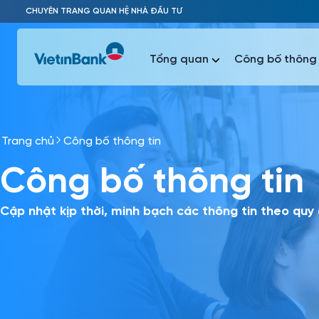
Skip to Main Content
CHUYÊN TRANG QUAN HỆ NHÀ ĐẦU TƯ
Tổng quan
Công bố thông 
Trang chủ
Công bố thông tin
Phổ biến 
Công bố thông tin
Phổ biến 
Báo c
Báo cáo 
Cập nhật kịp thời, minh bạch các thông tin theo quy