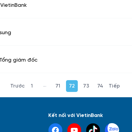
 VietinBank
 sung
 Tổng giám đốc
...
1
71
72
73
74
Trang trung gian Use TAB to navigate.
Kết nối với VietinBank