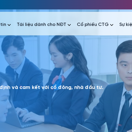
tin
Tài liệu dành cho NĐT
Cổ phiếu CTG
Sự ki
nhất
nhất
áo tài chính
Thông tin giao dịch
Công bố thông tin
Sự kiện
tài chính
Thông tin giao dịch
Công bố thông tin
Sự kiện
 định và cam kết với cổ đông, nhà đầu tư.