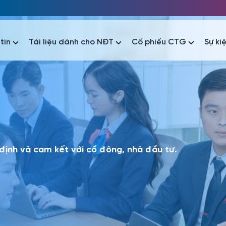
tin
Tài liệu dành cho NĐT
Cổ phiếu CTG
Sự ki
nhất
nhất
áo tài chính
Thông tin giao dịch
Công bố thông tin
Sự kiện
tài chính
Thông tin giao dịch
Công bố thông tin
Sự kiện
 định và cam kết với cổ đông, nhà đầu tư.