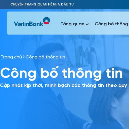
Skip to Main Content
CHUYÊN TRANG QUAN HỆ NHÀ ĐẦU TƯ
Tổng quan
Công bố thông 
Trang chủ
Công bố thông tin
Phổ biến 
Công bố thông tin
Phổ biến 
Báo c
Báo cáo 
Cập nhật kịp thời, minh bạch các thông tin theo quy