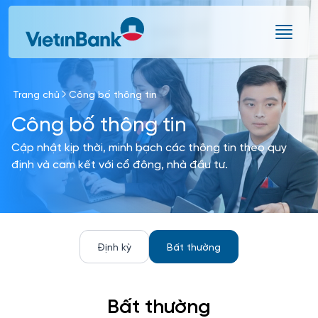
Skip to Main Content
Trang chủ
Công bố thông tin
Công bố thông tin
Cập nhật kịp thời, minh bạch các thông tin theo quy
định và cam kết với cổ đông, nhà đầu tư.
Định kỳ
Bất thường
Bất thường