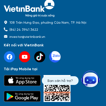
108 Trần Hưng Đạo, phường Cửa Nam, TP. Hà Nội
(84) 24 3941 3622
investor@vietinbank.vn
Kết nối với VietinBank
Tải iPay Mobile tại
Phổ biến nhất
Tải ứng dụng tại
Bạn cần hỗ trợ?
Báo cáo tài chính
Thông tin giao dịch
Công bố thông tin
Sự kiện
Tài liệu
Tải ứng dụng tại