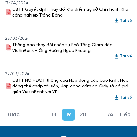
17/04/2024
CBTT Quyết định thay đổi địa điểm trụ sở Chi nhánh Khu
công nghiệp Trảng Bàng
Tải về
28/03/2024
Thông báo thay đổi nhân sự Phó Tổng Giám đốc
VietinBank - Ông Hoàng Ngọc Phương
Tải về
22/03/2024
CBTT NQ HĐQT thông qua Hợp đồng cấp bảo lãnh, Hợp
đồng thế chấp tài sản, Hợp đồng cầm cố Giấy tờ có giá
giữa VietinBank với VBI
Tải về
...
...
1
18
19
20
74
Trang trung gian Use TAB to navigate.
Trang trung gian U