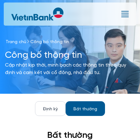
Skip to Main Content
Trang chủ
Công bố thông tin
Công bố thông tin
Cập nhật kịp thời, minh bạch các thông tin theo quy
định và cam kết với cổ đông, nhà đầu tư.
Định kỳ
Bất thường
Bất thường