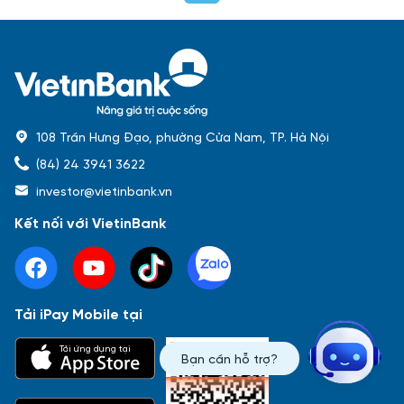
108 Trần Hưng Đạo, phường Cửa Nam, TP. Hà Nội
(84) 24 3941 3622
investor@vietinbank.vn
Kết nối với VietinBank
Tải iPay Mobile tại
Phổ biến nhất
Tải ứng dụng tại
Bạn cần hỗ trợ?
Báo cáo tài chính
Thông tin giao dịch
Công bố thông tin
Sự kiện
Tài liệu