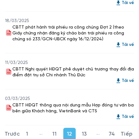
Tải về
18/03/2025
CBTT phát hành trái phiếu ra công chúng Đợt 2 (theo
Giấy chứng nhận đăng ký chào bán trái phiếu ra công
chúng số 233/GCN-UBCK ngày 16/12/2024)
Tải về
11/03/2025
CBTT Nghị quyết HĐQT phê duyệt chủ trương thay đổi địa
điểm đặt trụ sở Chi nhánh Thủ Đức
Tải về
03/03/2025
CBTT HĐQT thông qua nội dung mẫu Hợp đồng tư vấn ba
bên giữa Khách hàng, VietinBank và CTS
Tải về
...
...
1
11
12
13
74
Trang trung gian Use TAB to navigate.
Trang trung gian U