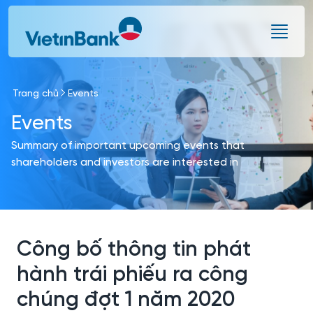
Skip to Main Content
Trang chủ
Events
Events
Summary of important upcoming events that
shareholders and investors are interested in
Công bố thông tin phát
hành trái phiếu ra công
chúng đợt 1 năm 2020